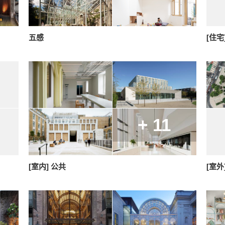
五感
[住宅
+ 11
[室内] 公共
[室外