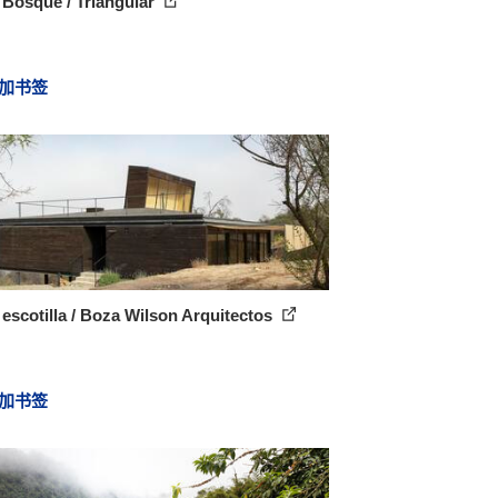
 Bosque / Triangular
加书签
escotilla / Boza Wilson Arquitectos
加书签