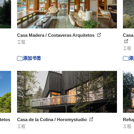
Casa Madera / Costaveras Arquitetos
Casa 
工程
工程
添加书签
添
tetos
Casa de la Colina / Horomystudio
Refug
工程
工程