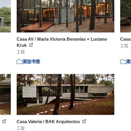
Casa AV / María Victoria Besonías + Luciano
Casa
Kruk
工程
工程
添加书签
添
5
Casa Valeria / BAK Arquitectos
工程