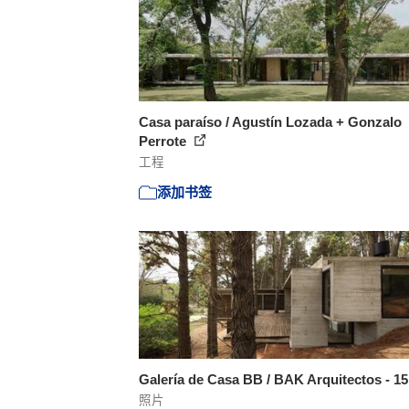
Casa paraíso / Agustín Lozada + Gonzalo
Perrote
工程
添加书签
Galería de Casa BB / BAK Arquitectos - 1
照片