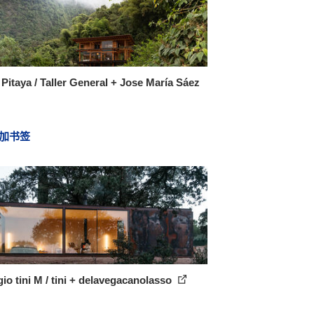
Pitaya / Taller General + Jose María Sáez
加书签
io tini M / tini + delavegacanolasso