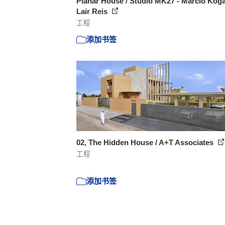
Planar House / Studio MK27 - Marcio Kog
Lair Reis
工程
添加书签
02, The Hidden House / A+T Associates
工程
添加书签