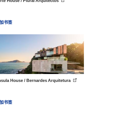
rte House / Plural Arquitectos
加书签
sula House / Bernardes Arquitetura
加书签