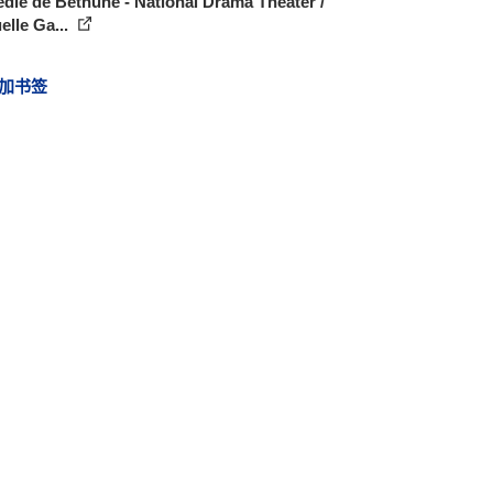
ie de Bethune - National Drama Theater /
lle Ga...
加书签