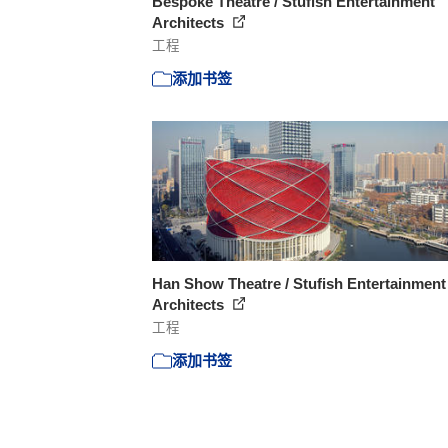
Bespoke Theatre / Stufish Entertainment
Architects
工程
添加书签
Han Show Theatre / Stufish Entertainment
Architects
工程
添加书签