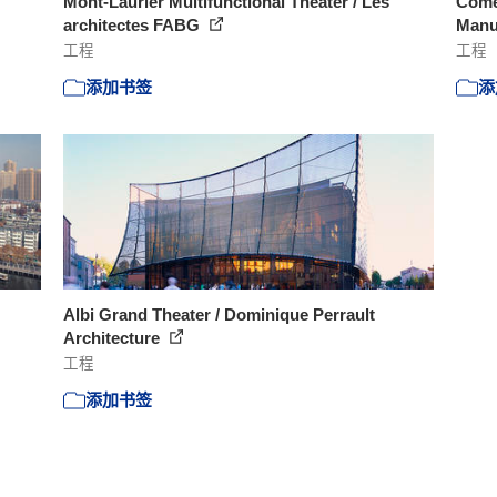
Mont-Laurier Multifunctional Theater / Les
Comed
architectes FABG
Manue
工程
工程
添加书签
添
Albi Grand Theater / Dominique Perrault
Architecture
工程
添加书签