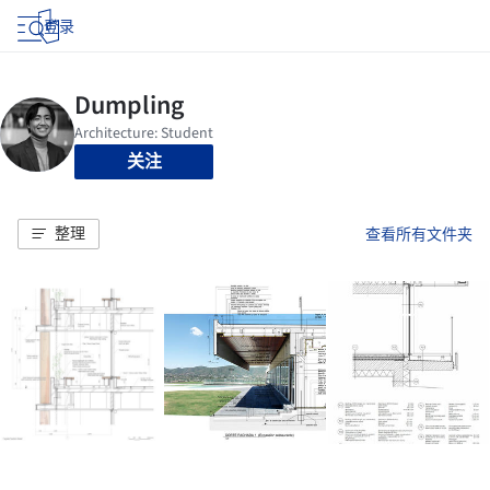
登录
关注
整理
查看所有文件夹