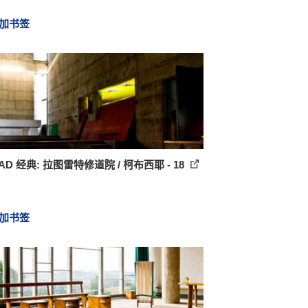
加书签
AD 经典: 拉图雷特修道院 / 柯布西耶 - 18
加书签