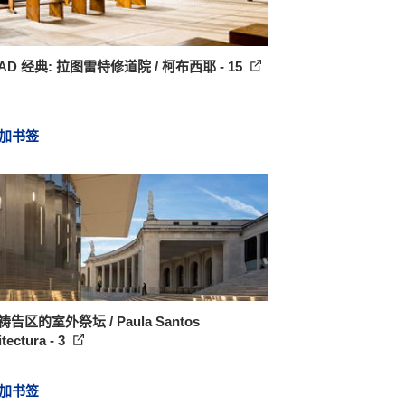
AD 经典: 拉图雷特修道院 / 柯布西耶 - 15
加书签
祷告区的室外祭坛 / Paula Santos
tectura - 3
加书签