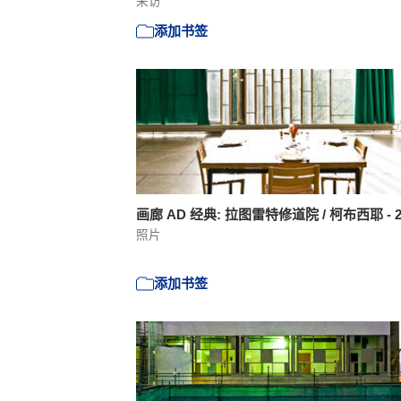
采访
添加书签
画廊 AD 经典: 拉图雷特修道院 / 柯布西耶 - 
照片
添加书签