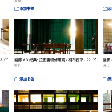
文章
添加书签
添
23
画廊 AD 经典: 拉图雷特修道院 / 柯布西耶 - 22
画廊 
照片
照片
添加书签
添