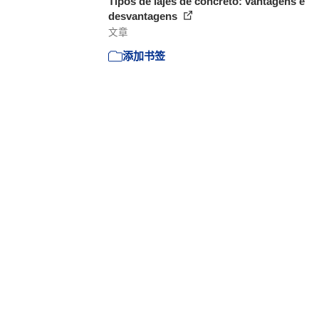
Tipos de lajes de concreto: vantagens e
desvantagens
文章
添加书签