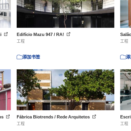
ti
Edifício Mazu 947 / RA!
Salã
工程
工程
添加书签
添
tos
Fábrica Biotrends / Rede Arquitetos
Escri
工程
工程