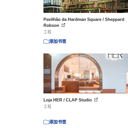
Pavilhão da Hardman Square / Sheppard
Robson
工程
添加书签
Loja HER / CLAP Studio
工程
添加书签