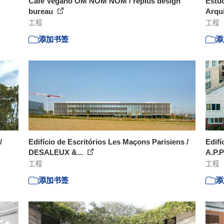
Café Vegano OM NOM NOM / replus design
Estúd
bureau
Arqu
工程
工程
添加书签
添
/
Edifício de Escritórios Les Maçons Parisiens /
Edifí
DESALEUX &...
A.P.P
工程
工程
添加书签
添