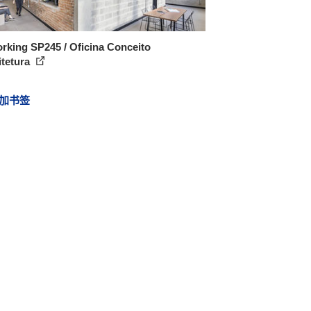
rking SP245 / Oficina Conceito
itetura
加书签