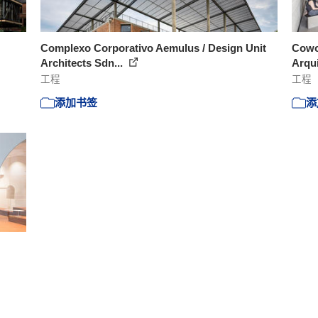
Complexo Corporativo Aemulus / Design Unit
Cowo
Architects Sdn...
Arqu
工程
工程
添加书签
添