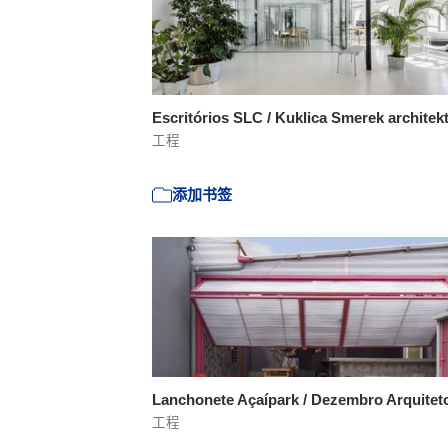
Escritórios SLC / Kuklica Smerek architek
工程
添加书签
Lanchonete Açaípark / Dezembro Arquite
工程