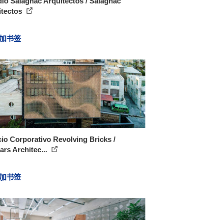
io Salagnac Arquitectos / Salagnac
itectos
加书签
cio Corporativo Revolving Bricks /
ars Architec...
加书签