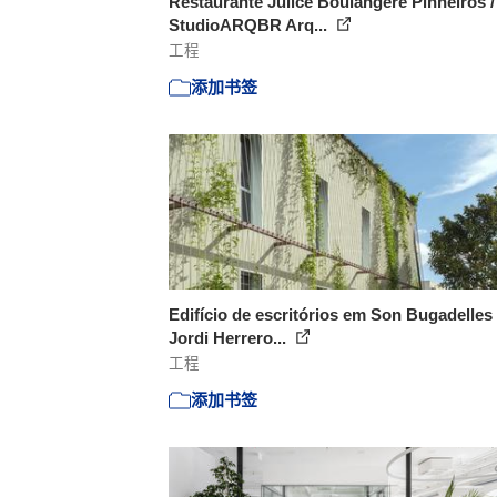
Restaurante Julice Boulangère Pinheiros /
StudioARQBR Arq...
工程
添加书签
Edifício de escritórios em Son Bugadelles 
Jordi Herrero...
工程
添加书签