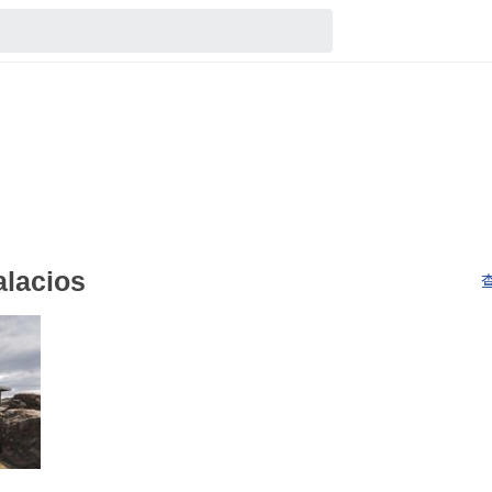
alacios
查