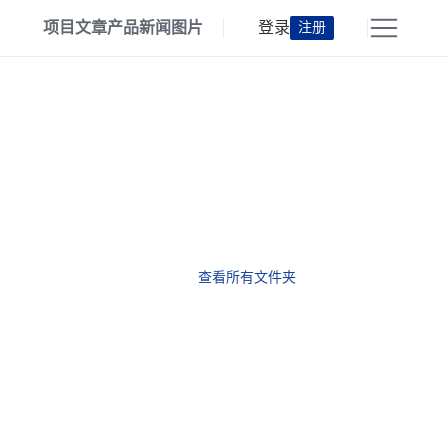
项目
文章
产品
新闻
图片
登录
注册
查看所有文件夹