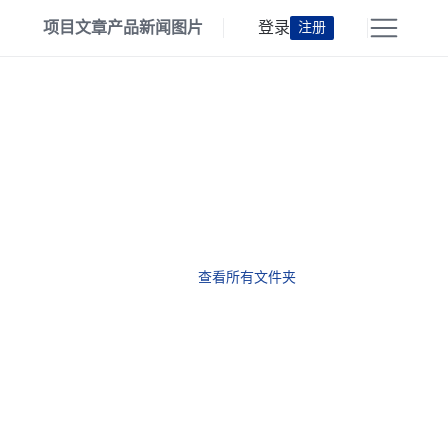
项目
文章
产品
新闻
图片
登录
注册
查看所有文件夹