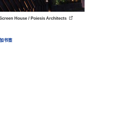
creen House / Poiesis Architects
加书签