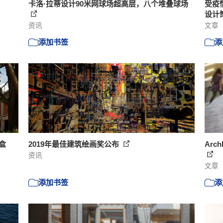
卡洛·拉蒂设计90米网球场超高层，八个堆叠球场
受疫情
设计
资讯
文章
添加书签
添
黑盒
2019年最佳建筑绘画奖公布
Ar
资讯
文章
添加书签
添