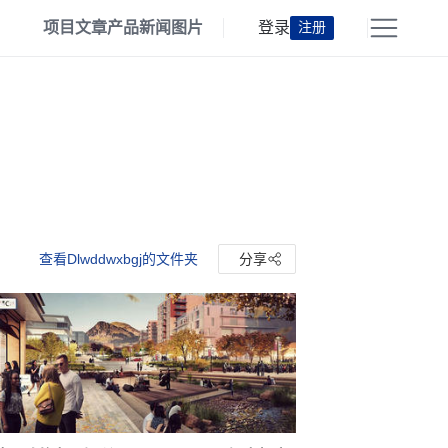
项目
文章
产品
新闻
图片
登录
注册
查看Dlwddwxbgj的文件夹
分享