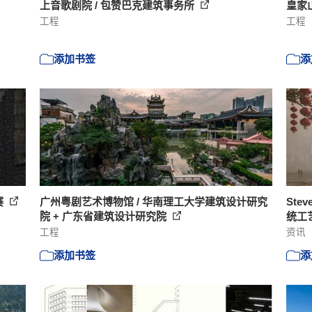
上音歌剧院 / 包赞巴克建筑事务所
皇家山
工程
工程
添加书签
添
赛
广州粤剧艺术博物馆 / 华南理工大学建筑设计研究
Ste
院 + 广东省建筑设计研究院
统工
工程
资讯
添加书签
添