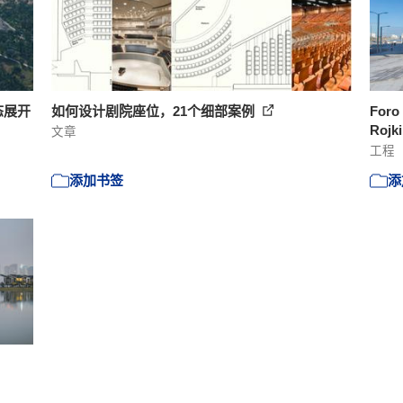
态展开
如何设计剧院座位，21个细部案例
For
Rojk
文章
工程
添加书签
添