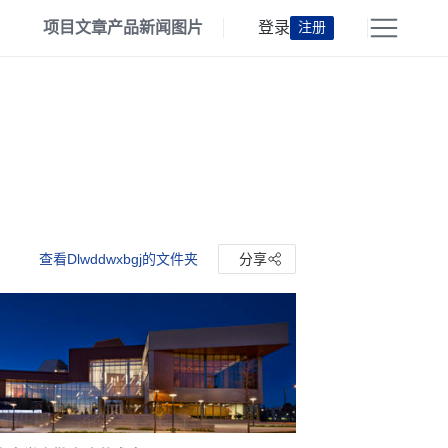
项目
文章
产品
新闻
图片
登录
注册
查看Dlwddwxbgj的文件夹
分享