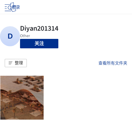
登录
关注
整理
查看所有文件夹