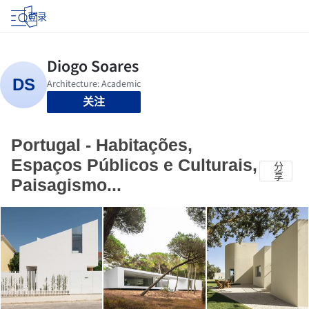
登录
关注
Portugal - Habitações,
Espaços Públicos e Culturais,
分
享
Paisagismo...