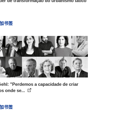
er de transformação do urbanismo tático
加书签
ehl: "Perdemos a capacidade de criar
os onde se...
加书签