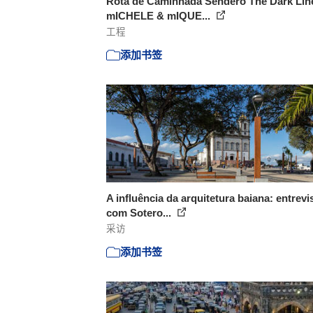
Rota de Caminhada Sendero The Dark Line
mICHELE & mIQUE...
工程
添加书签
A influência da arquitetura baiana: entrevi
com Sotero...
采访
添加书签