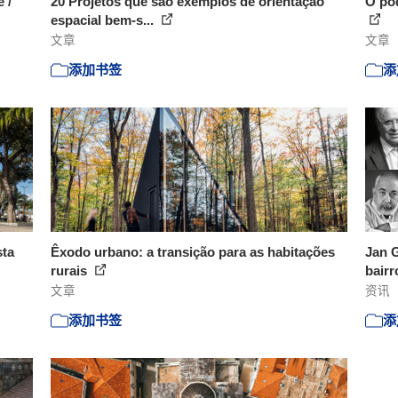
 /
20 Projetos que são exemplos de orientação
O pod
espacial bem-s...
文章
文章
添加书签
添
sta
Êxodo urbano: a transição para as habitações
Jan G
rurais
bairr
文章
资讯
添加书签
添