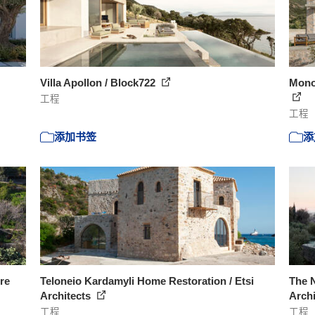
Villa Apollon / Block722
Monol
工程
工程
添加书签
添
re
Teloneio Kardamyli Home Restoration / Etsi
The 
Architects
Arch
工程
工程