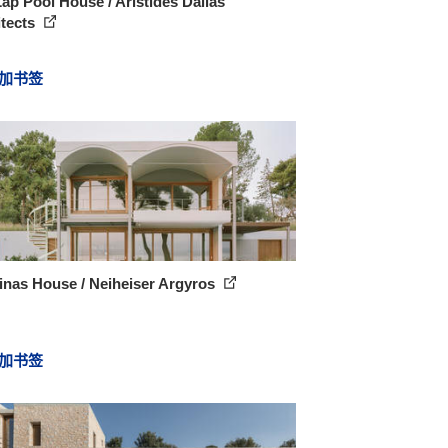
ap Pool House / Aristides Dallas
itects
加书签
inas House / Neiheiser Argyros
加书签