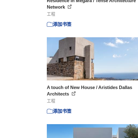
Residence in Megara / Tense Architecture
Network
工程
添加书签
A touch of New House / Aristides Dallas
Architects
工程
添加书签