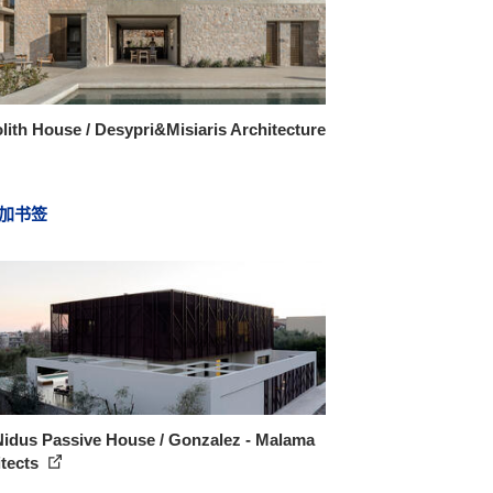
ith House / Desypri&Misiaris Architecture
加书签
Nidus Passive House / Gonzalez - Malama
itects