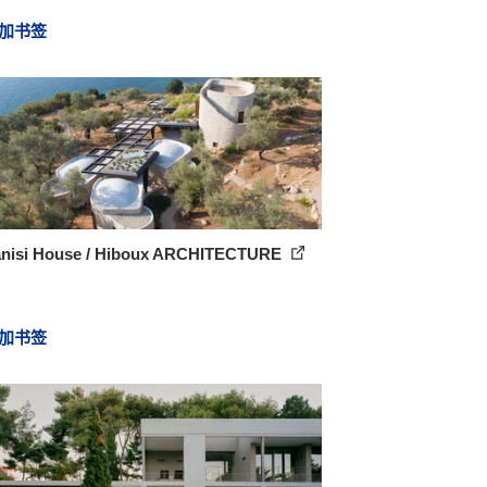
加书签
nisi House / Hiboux ARCHITECTURE
加书签