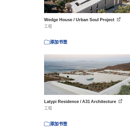
Wedge House / Urban Soul Project
工程
添加书签
Latypi Residence / A31 Architecture
工程
添加书签