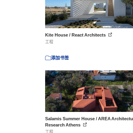
Kite House / React Architects
工程
添加书签
Salamis Summer House / AREA Architectu
Research Athens
工程