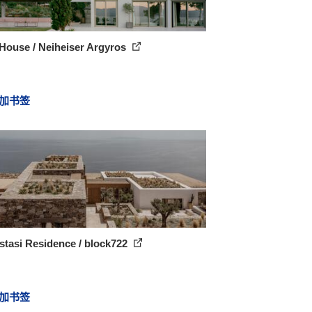
House / Neiheiser Argyros
加书签
stasi Residence / block722
加书签