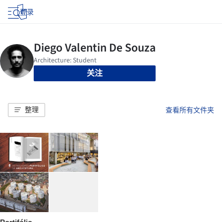
登录
关注
整理
查看所有文件夹