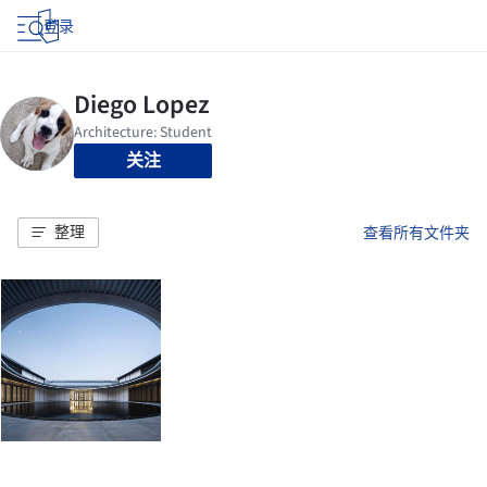
登录
关注
整理
查看所有文件夹