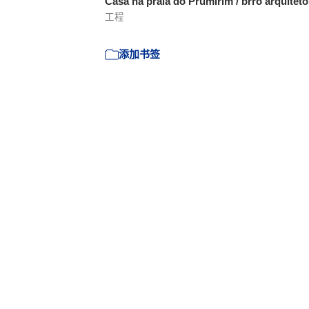
Casa na praia do Prumirim / brro arquitet
工程
添加书签