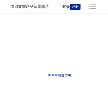
项目
文章
产品
新闻
图片
登录
注册
查看所有文件夹