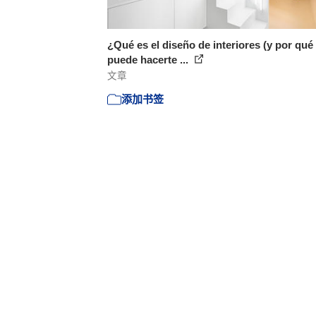
¿Qué es el diseño de interiores (y por qué
puede hacerte ...
文章
添加书签