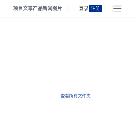
项目
文章
产品
新闻
图片
登录
注册
查看所有文件夹