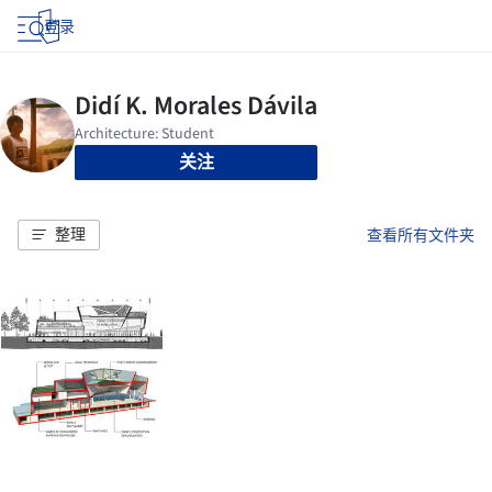
登录
关注
整理
查看所有文件夹