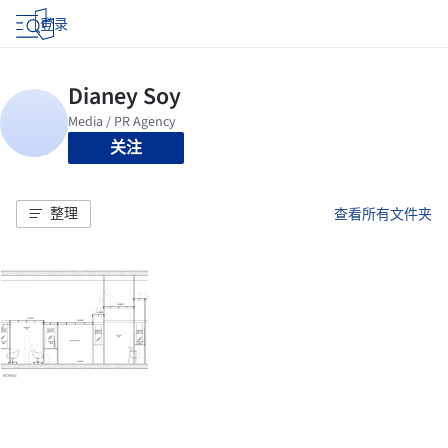
登录
关注
整理
查看所有文件夹