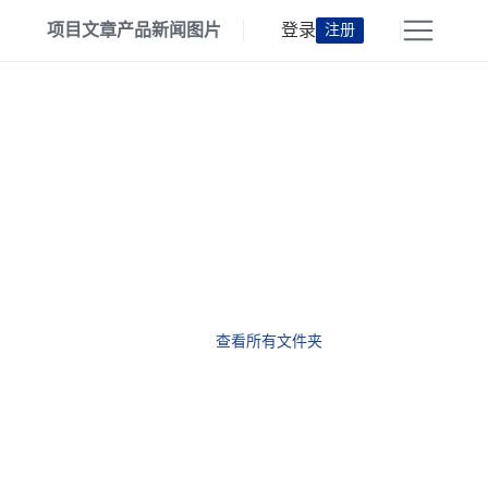
项目
文章
产品
新闻
图片
登录
注册
查看所有文件夹