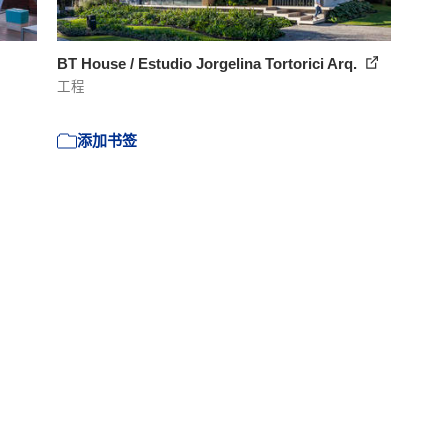
BT House / Estudio Jorgelina Tortorici Arq.
工程
添加书签