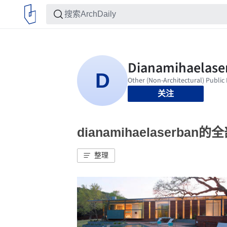
关注
dianamihaelaserban
整理