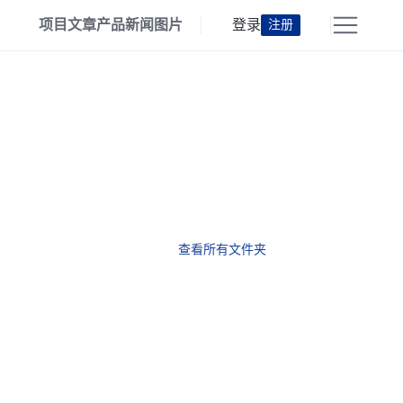
项目
文章
产品
新闻
图片
登录
注册
查看所有文件夹