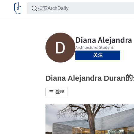
关注
Diana Alejandra Dur
整理