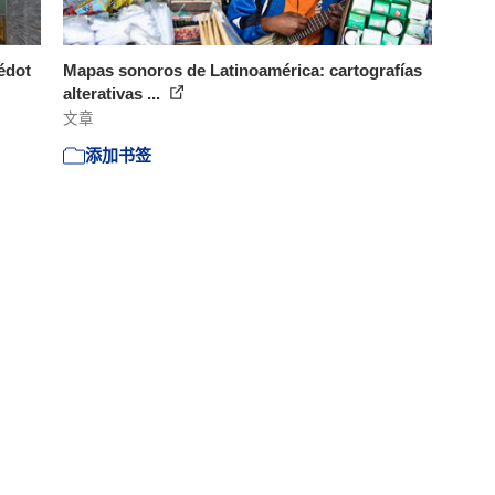
édot
Mapas sonoros de Latinoamérica: cartografías
alterativas ...
文章
添加书签