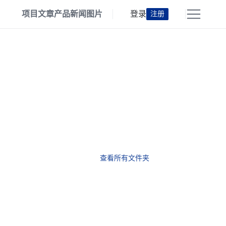
项目
文章
产品
新闻
图片
登录
注册
查看所有文件夹