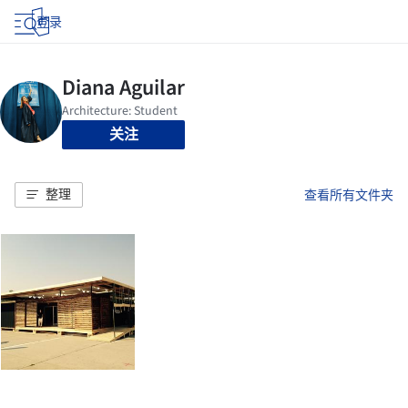
登录
关注
整理
查看所有文件夹