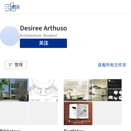
登录
关注
整理
查看所有文件夹