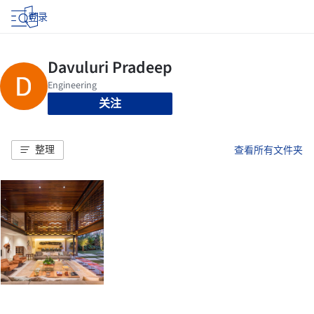
登录
关注
整理
查看所有文件夹