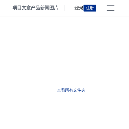
项目
文章
产品
新闻
图片
登录
注册
查看所有文件夹