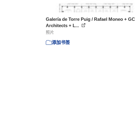
Galería de Torre Puig / Rafael Moneo + G
Architects + L...
照片
添加书签