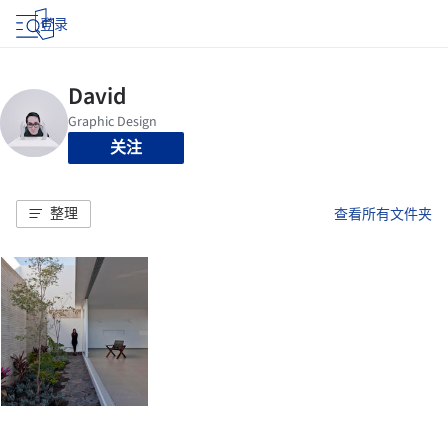
登录
关注
整理
查看所有文件夹