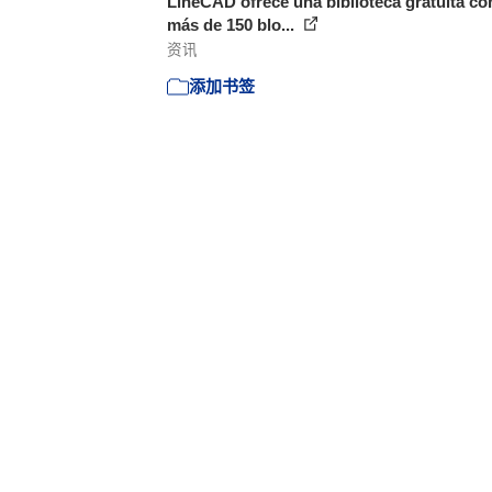
LineCAD ofrece una biblioteca gratuita co
más de 150 blo...
资讯
添加书签