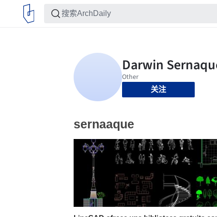
关注
sernaaque