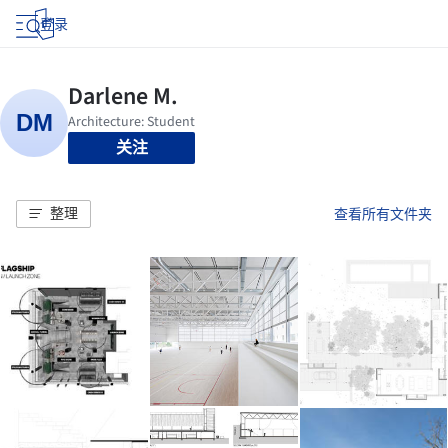
登录
关注
整理
查看所有文件夹