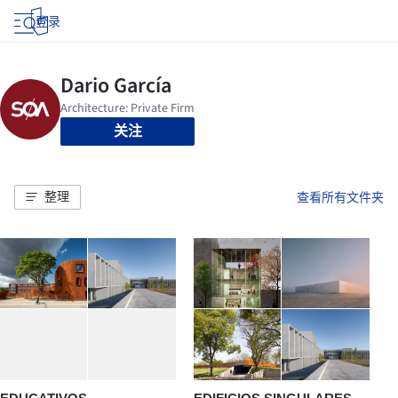
登录
关注
整理
查看所有文件夹