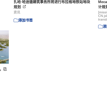
扎哈·哈迪德建筑事务所将进行布拉格地铁站地块
Me
规划
计规
资讯
[miss
CN.js
transl
添加书签
添
案，已