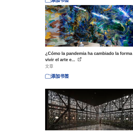
添加书签
¿Cómo la pandemia ha cambiado la forma
vivir el arte e...
文章
添加书签