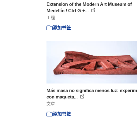
Extension of the Modern Art Museum of
Medellín / Ctrl G +...
工程
添加书签
Más masa no significa menos luz: experim
con maqueta...
文章
添加书签