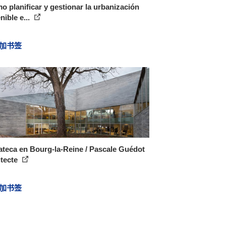
 planificar y gestionar la urbanización
nible e...
加书签
teca en Bourg-la-Reine / Pascale Guédot
itecte
加书签