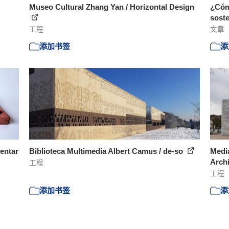
Museo Cultural Zhang Yan / Horizontal Design
¿Cómo
soste
工程
文章
添加书签
添
entar
Biblioteca Multimedia Albert Camus / de-so
Media
Arch
工程
工程
添加书签
添