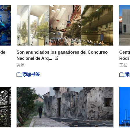
 de
Son anunciados los ganadores del Concurso
Centr
Nacional de Arq...
Rodrí
资讯
工程
添加书签
添