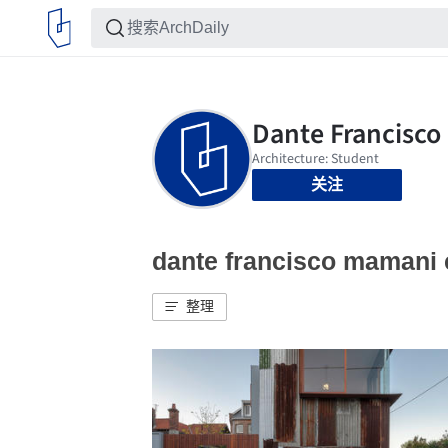
关注
dante francisco mama
整理