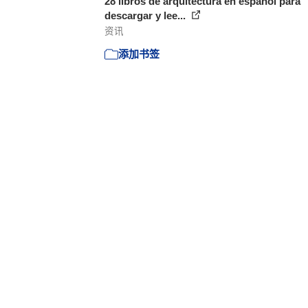
28 libros de arquitectura en español para
descargar y lee...
资讯
添加书签