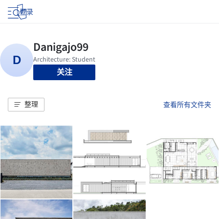
登录
关注
整理
查看所有文件夹