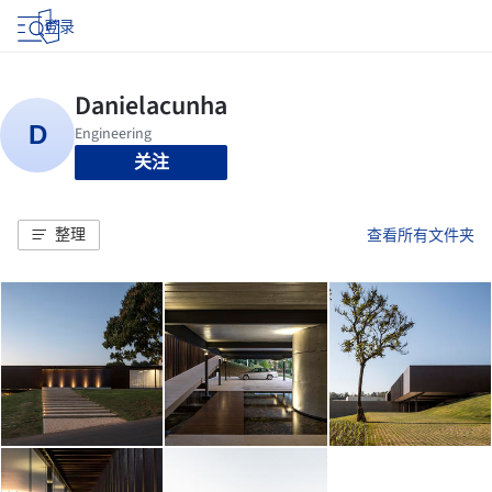
登录
关注
整理
查看所有文件夹