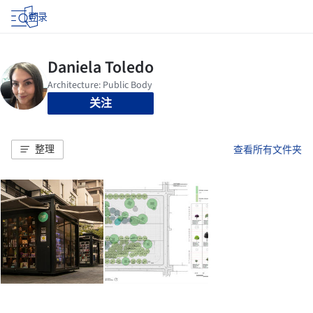
登录
关注
整理
查看所有文件夹