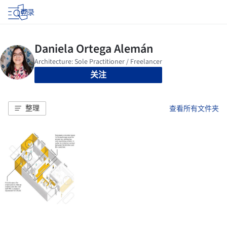
登录
关注
整理
查看所有文件夹