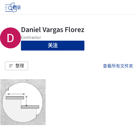
登录
关注
整理
查看所有文件夹