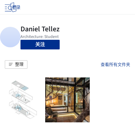
登录
关注
整理
查看所有文件夹