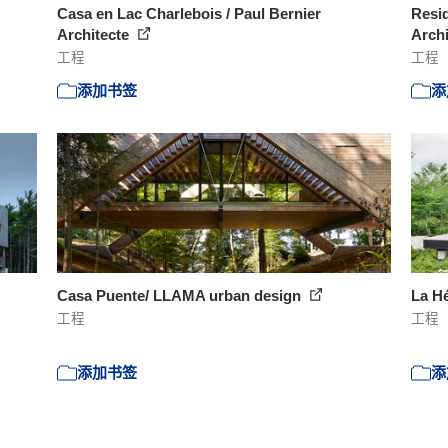
Casa en Lac Charlebois / Paul Bernier
Resid
Architecte
Arch
工程
工程
添加书签
添
Casa Puente/ LLAMA urban design
La Hé
工程
工程
添加书签
添