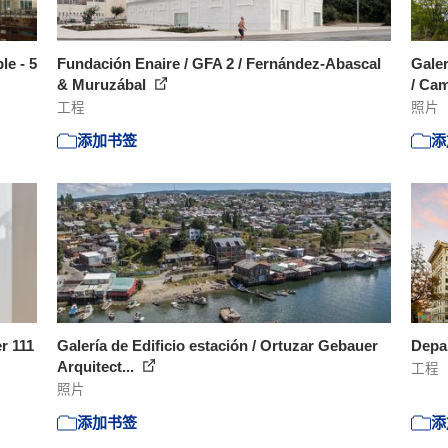
e - 5
Fundación Enaire / GFA 2 / Fernández-Abascal
Galer
& Muruzábal
/ Cam
工程
照片
添加书签
添
er 111
Galería de Edificio estación / Ortuzar Gebauer
Depa
Arquitect...
工程
照片
添加书签
添