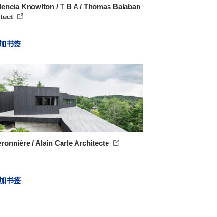
encia Knowlton / T B A / Thomas Balaban
itect
加书签
ronnière / Alain Carle Architecte
加书签