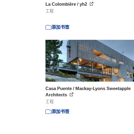
La Colombière / yh2
工程
添加书签
Casa Puente / Mackay-Lyons Sweetapple
Architects
工程
添加书签