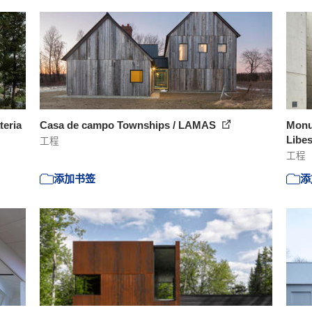
teria
Casa de campo Townships / LAMAS
Monu
Libe
工程
工程
添加书签
添