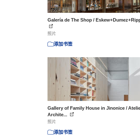
Galería de The Shop / Eskew+Dumez+Rippl
照片
添加书签
Gallery of Family House in Jinonice / Ateli
Archite...
照片
添加书签