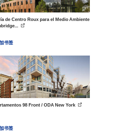
ía de Centro Roux para el Medio Ambiente
bridge...
加书签
rtamentos 98 Front / ODA New York
加书签