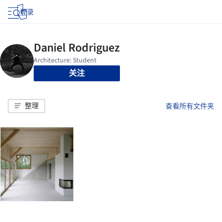
登录
关注
整理
查看所有文件夹