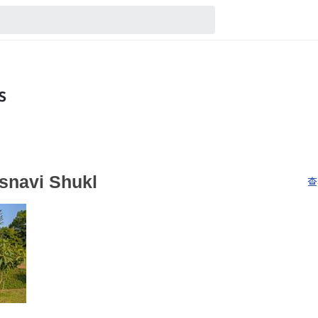
ssnavi Shukl
查