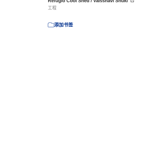
Refúgio Cool Shed / Vaissnavi Shukl
工程
添加书签