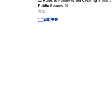
11 Rules to Follow When Creating Vibrant
Public Spaces
文章
添加书签