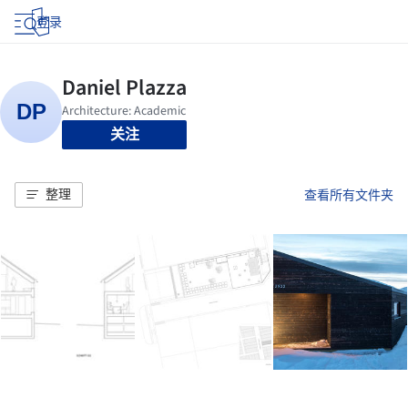
登录
关注
整理
查看所有文件夹